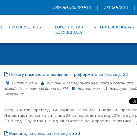
КЛУЧНИ ДОКУМЕНТИ
|
АКТИВНОСТИ
|
НА
ПРАВОСУДСТВО
БОРБА ПРОТИВ
ТЕМЕЛНИ ПРАВА
КОРУПЦИЈАТА
Извор
Под-извор
Т
Помеѓу пасивност и активност - реформите во Поглавје 23
16 април 2018
Институт за европска политика и Хелсиншки
Јазик
Име, опис или клучен збор
комитет за човекови права на РМ
Национален
Невладин сек
Извештај
Овој краток преглед ги сумира главните наоди и препор
Извештајот во сенка за Глава 23 за периодот од мај 2016 год до 
2018 год. Подготвен е од Институтот за европска политика-Ск
Хелсиншкиот комитет за човекови права. Прегледот вклучу
различни периоди: - период пред предвремените парламе
Извештај во сенка за Поглавјето 23