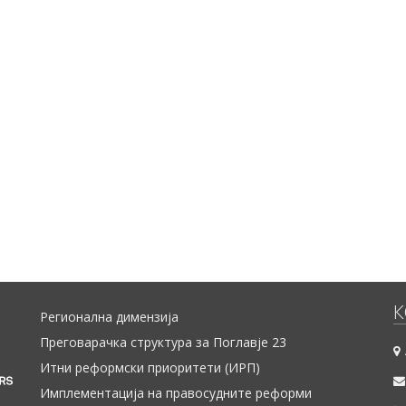
К
Регионална димензија
Преговарачка структура за Поглавје 23
Итни реформски приоритети (ИРП)
Имплементација на правосудните реформи