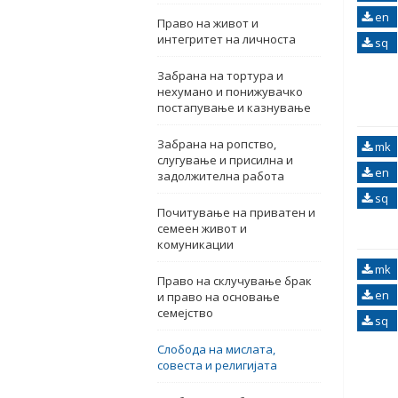
en
Право на живот и
интегритет на личноста
sq
Забрана на тортура и
нехумано и понижувачко
постапување и казнување
Забрана на ропство,
mk
слугување и присилна и
en
задолжителна работа
sq
Почитување на приватен и
семеен живот и
комуникации
mk
Право на склучување брак
en
и право на основање
семејство
sq
Слобода на мислата,
совеста и религијата