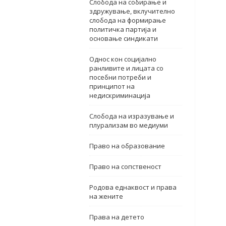
Слобода на собирање и
здружување, вклучително
слобода на формирање
политичка партија и
основање синдикати
Однос кон социјално
ранливите и лицата со
посебни потреби и
принципот на
недискриминација
Слобода на изразување и
плурализам во медиуми
Право на образование
Право на сопственост
Родова еднаквост и права
на жените
Права на детето