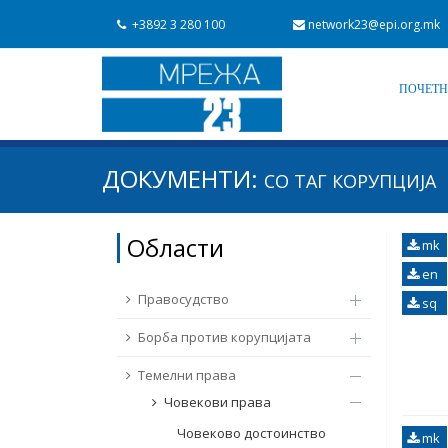
+3892 3 280 100
network23@epi.org.mk
ПОЧЕТ
Барај документи
ДОКУМЕНТИ:
СО ТАГ
КОРУПЦИЈА
Барај
Област / подрачје
Области
mk
Од Мрежа 23
Датум на објавување
en
Правосудство
sq
Борба против корупцијата
Темелни права
Човекови права
Човеково достоинство
mk