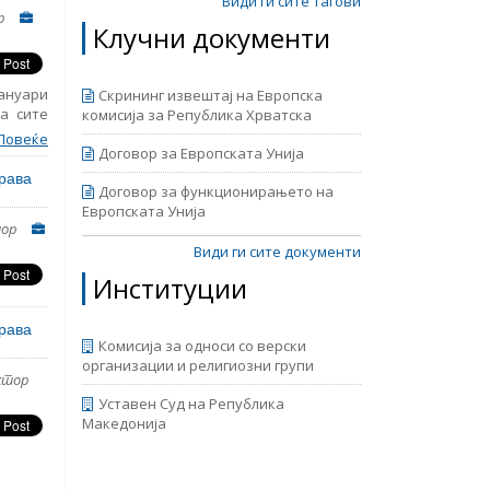
зборите
Види ги сите тагови
р
риод од
Клучни документи
ајот ги
и дава
23. За
јануари
Скрининг извештај на Европска
ештајот
а сите
комисија за Република Хрватска
ето на
Повеќе
 против
Договор за Европската Унија
авен од
права
Договор за функционирањето на
тај за
Европската Унија
авен од
тор
ајот е
ран од
Види ги сите документи
Институции
права
Комисија за односи со верски
организации и религиозни групи
ктор
Уставен Суд на Република
Македонија