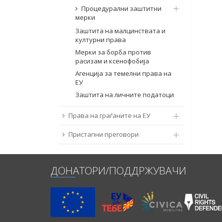
Процедурални заштитни
мерки
Заштита на малцинствата и
културни права
Мерки за борба против
расизам и ксенофобија
Агенција за темелни права на
ЕУ
Заштита на личните податоци
Права на граѓаните на ЕУ
Пристапни преговори
ДОНАТОРИ/ПОДДРЖУВАЧИ