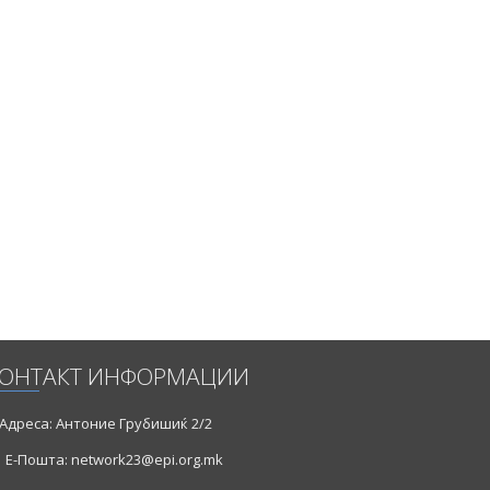
ОНТАКТ ИНФОРМАЦИИ
Адреса: Антоние Грубишиќ 2/2
Е-Пошта: network23@epi.org.mk