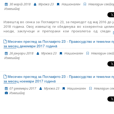
избори на 11 декември 2016 година, - транзицискиот период по и
30 март 2018
Мрежа 23
Национален
Невладин секто
и пред формирањето на новата Влада на 31 мај 2017 година и - пе
Извештај
изборот на новата Влада до крајот на јануари 2018 година. Извешт
презентира клучните случувања во анализираниот период 
препораки за политиките во секоја од областите од Поглавје 
Извештај во сенка за Поглавјето 23, за периодот од мај 2016 до 
детална анализа на сите области, ве молиме погледнете го Изв
2018 година. Овој извештај ги обединува во кохерентна целин
во сенка.
наоди, заклучоци и препораки кои произлегоа од следењ
областите структурирани во Поглавјето 23: правосудство, борба
корупција и темелни права. Ова е трет Извештај во сенка обј
Месечен преглед за Поглавјето 23 - Правосудство и темелни 
страна на Мрежа 23 и истиот му претходи на новиот Извеш
за месец декември 2017 годинa
напредокот на Република Македонија кој се очекува да биде обј
26 јануари 2018
Мрежа 23
Национален
Невладин сек
страна на Европската комисија во средината на април. Извешт
Извештај
подготвен во рамките на проектот „Мрежа 23+“, финанси
Европската Унија.
Месечен преглед за Поглавјето 23 - Правосудство и темелни 
за месец ноември 2017 годинa
07 декември 2017
Мрежа 23
Национален
Невладин се
Извештај