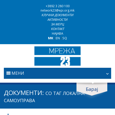
+3892 3 280 100
network23@epi.org.mk
КЛУЧНИ ДОКУМЕНТИ
АКТИВНОСТИ
ЗА МЕРЦ
КОНТАКТ
НАЈАВА
MK
|
EN
|
SQ
МЕНИ
ПОЧЕТНА
Барај
Барај документи
ДОКУМЕНТИ:
СО ТАГ
ЛОКАЛНА
ПРАВОСУДСТВО
Барај
САМОУПРАВА
БОРБА ПРОТИВ КОРУПЦИЈАТА
Област / подрачје