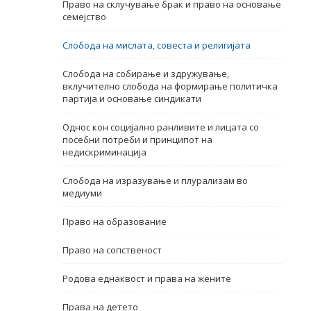
Право на склучување брак и право на основање
семејство
Име, опис или клучен збор
Слобода на мислата, совеста и религијата
Слобода на собирање и здружување,
вклучително слобода на формирање политичка
партија и основање синдикати
Однос кон социјално ранливите и лицата со
посебни потреби и принципот на
недискриминација
Слобода на изразување и плурализам во
медиуми
Право на образование
Право на сопственост
Родова еднаквост и права на жените
Права на детето