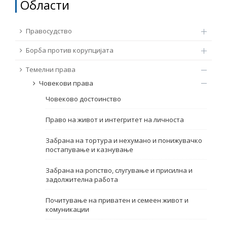
Области
ТЕМЕЛНИ ПРАВА
Извор
Правосудство
ПРАВА НА ГРАЃАНИТЕ НА ЕУ
Борба против корупцијата
Под-извор
ПРИСТАПНИ ПРЕГОВОРИ
Темелни права
Човекови права
Тип
Човеково достоинство
Таг
Право на живот и интегритет на личноста
Забрана на тортура и нехумано и понижувачко
постапување и казнување
Од Мрежа 23
Забрана на ропство, слугување и присилна и
задолжителна работа
Датум на објавување
Почитување на приватен и семеен живот и
комуникации
Јазик