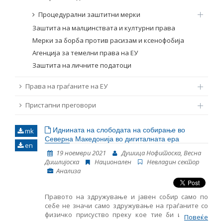
Процедурални заштитни мерки
Заштита на малцинствата и културни права
Мерки за борба против расизам и ксенофобија
Агенција за темелни права на ЕУ
Заштита на личните податоци
Права на граѓаните на ЕУ
Пристапни преговори
Иднината на слободата на собирање во
mk
Северна Македонија во дигиталната ера
en
19 ноември 2021
Душица Нофитоска, Весна
Дишлијоска
Национален
Невладин сектор
Анализа
Правото на здружување и јавен собир само по
себе не значи само здружување на граѓаните со
физичко присуство преку кое тие би изразиле
Повеќе