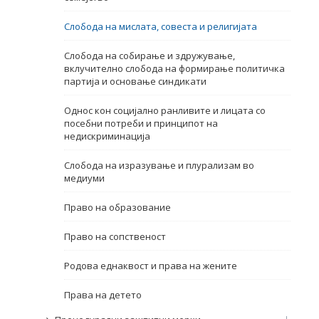
Име, опис или клучен збор
Слобода на мислата, совеста и религијата
Слобода на собирање и здружување,
вклучително слобода на формирање политичка
партија и основање синдикати
Однос кон социјално ранливите и лицата со
посебни потреби и принципот на
недискриминација
Слобода на изразување и плурализам во
медиуми
Право на образование
Право на сопственост
Родова еднаквост и права на жените
Права на детето