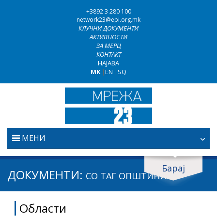
+3892 3 280 100
network23@epi.org.mk
КЛУЧНИ ДОКУМЕНТИ
АКТИВНОСТИ
ЗА МЕРЦ
КОНТАКТ
НАЈАВА
MK
|
EN
|
SQ
МЕНИ
ПОЧЕТНА
Барај
Барај документи
ДОКУМЕНТИ:
СО ТАГ
ОПШТИНИ
ПРАВОСУДСТВО
Барај
Области
БОРБА ПРОТИВ КОРУПЦИЈАТА
Област / подрачје