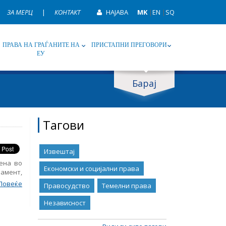
ЗА МЕРЦ
|
КОНТАКТ
НАЈАВА
MK
|
EN
|
SQ
ПРАВА НА ГРАЃАНИТЕ НА
ПРИСТАПНИ ПРЕГОВОРИ
ЕУ
Барај
ип
Таг
Тагови
Извештај
ена во
Економски и социјални права
амент,
њето во
Повеќе
Правосудство
Темелни права
дадено
ата ги
Независност
дот на
пската