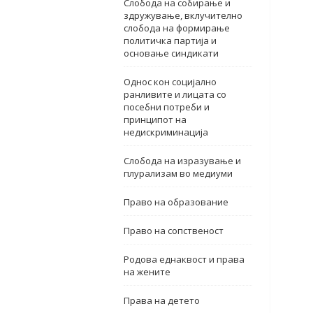
Слобода на собирање и
здружување, вклучително
слобода на формирање
политичка партија и
основање синдикати
Однос кон социјално
ранливите и лицата со
посебни потреби и
принципот на
недискриминација
Слобода на изразување и
плурализам во медиуми
Право на образование
Право на сопственост
Родова еднаквост и права
на жените
Права на детето