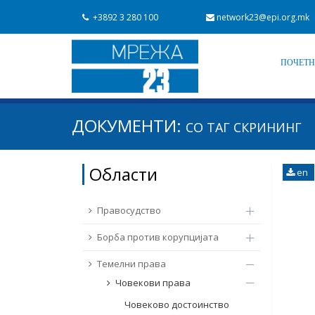
+3892 3 280 100
network23@epi.org.mk
ПОЧЕТ
Барај документи
ДОКУМЕНТИ:
СО ТАГ
СКРИНИНГ
Барај
Област / подрачје
Области
en
Од Мрежа 23
Датум на објавување
Правосудство
Борба против корупцијата
Темелни права
Човекови права
Човеково достоинство