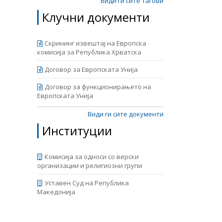
пи кои
Види ги сите тагови
а ЕУ и
Клучни документи
во ЕУ,
Скрининг извештај на Европска
комисија за Република Хрватска
Договор за Европската Унија
Договор за функционирањето на
Европската Унија
Види ги сите документи
Институции
Комисија за односи со верски
организации и религиозни групи
Уставен Суд на Република
Македонија