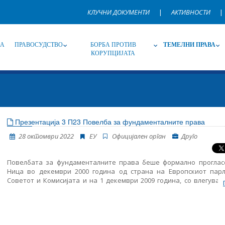
КЛУЧНИ ДОКУМЕНТИ
|
АКТИВНОСТИ
|
НА
ПРАВОСУДСТВО
БОРБА ПРОТИВ
ТЕМЕЛНИ ПРАВА
КОРУПЦИЈАТА
Извор
Под-извор
Т
Презентација 3 П23 Повелба за фундаменталните права
28 октомври 2022
ЕУ
Oфицијален орган
Друго
Јазик
Име, опис или клучен збор
Повелбата за фундаменталните права беше формално проглас
Ница во декември 2000 година од страна на Европскиот парл
Советот и Комисијата и на 1 декември 2009 година, со влегува
сила на Лисабонскиот договор, на повелбата ѝ беше 
обврзувачко правно дејство еднакво на договорите. Повелб
вградува сите права содржани во судската практика на Су
правдата на ЕУ; правата и слободите содржани во Евро