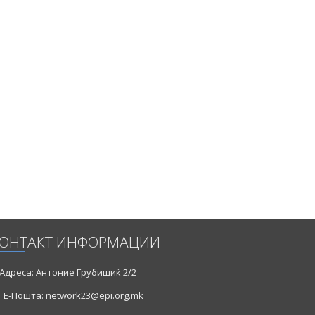
ОНТАКТ ИНФОРМАЦИИ
Адреса: Антоние Грубишиќ 2/2
Е-Пошта: network23@epi.org.mk