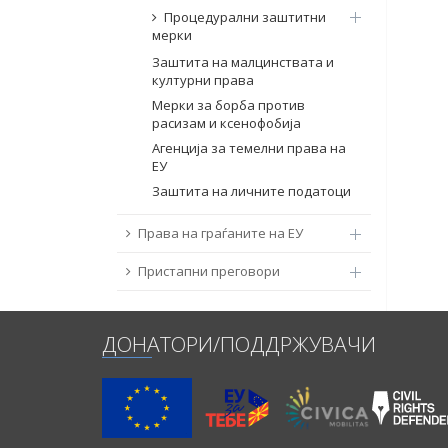
Процедурални заштитни
мерки
Заштита на малцинствата и
културни права
Мерки за борба против
расизам и ксенофобија
Агенција за темелни права на
ЕУ
Заштита на личните податоци
Права на граѓаните на ЕУ
Пристапни преговори
ДОНАТОРИ/ПОДДРЖУВАЧИ