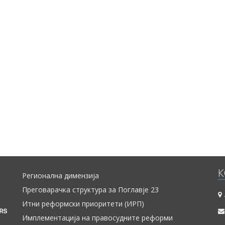
К
Регионална димензија
Преговарачка структура за Поглавје 23
Итни реформски приоритети (ИРП)
Имплементација на правосудните реформи