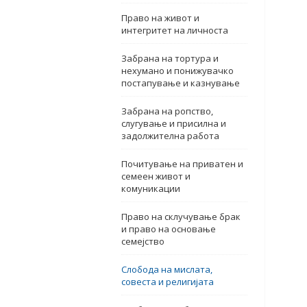
Право на живот и
интегритет на личноста
Забрана на тортура и
нехумано и понижувачко
постапување и казнување
Забрана на ропство,
слугување и присилна и
задолжителна работа
Почитување на приватен и
семеен живот и
комуникации
Право на склучување брак
и право на основање
семејство
Слобода на мислата,
совеста и религијата