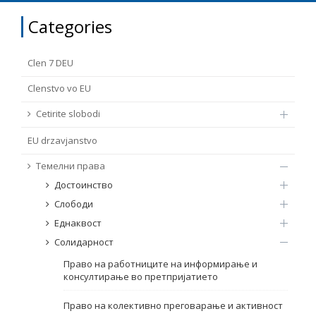
FUNDAMENTAL RIGHTS
Categories
Source
EU CITIZENS RIGHTS
Clen 7 DEU
Subsource
ACCESSION NEGOTIATIONS
Clenstvo vo EU
Cetirite slobodi
Type
EU drzavјanstvo
Tag
Темелни права
Достоинство
Слободи
From Chapter 23
Еднаквост
Солидарност
Publish date
Право на работниците на информирање и
консултирање во претпријатието
Language
Право на колективно преговарање и активност