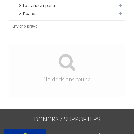
Граѓански права
Правда
Krivicno pravo
No decisions found
DONORS / SUPPORTERS