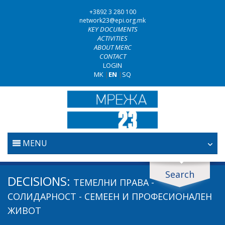
+3892 3 280 100
network23@epi.org.mk
KEY DOCUMENTS
ACTIVITIES
ABOUT MERC
CONTACT
LOGIN
MK
|
EN
|
SQ
MENU
HOME
Search
Search documents
DECISIONS:
ТЕМЕЛНИ ПРАВА -
JUDICIARY
Search
СОЛИДАРНОСТ - СЕМЕЕН И ПРОФЕСИОНАЛЕН
ЖИВОТ
ANTI-CORRUPTION POLICY
Area / subarea