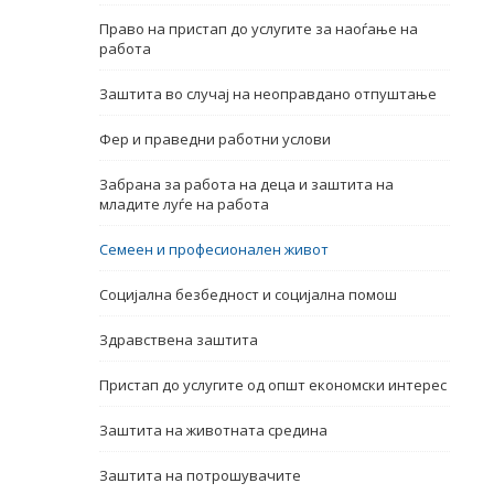
Право на пристап до услугите за наоѓање на
Name, description or keyword
работа
Заштита во случај на неоправдано отпуштање
Фер и праведни работни услови
Забрана за работа на деца и заштита на
младите луѓе на работа
Семеен и професионален живот
Социјална безбедност и социјална помош
Здравствена заштита
Пристап до услугите од општ економски интерес
Заштита на животната средина
Заштита на потрошувачите