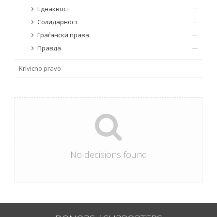
Еднаквост
Солидарност
Граѓански права
Правда
Krivicno pravo
No decisions found