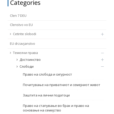
Categories
FUNDAMENTAL RIGHTS
Source
Clen 7 DEU
EU CITIZENS RIGHTS
Clenstvo vo EU
Subsource
ACCESSION NEGOTIATIONS
Cetirite slobodi
EU drzavјanstvo
Type
Темелни права
Tag
Достоинство
Слободи
Право на слобода и сигурност
From Chapter 23
Почитување на приватниот и семејниот живот
Publish date
Заштита на лични податоци
Право на стапување во брак и право на
Language
основање на семејство