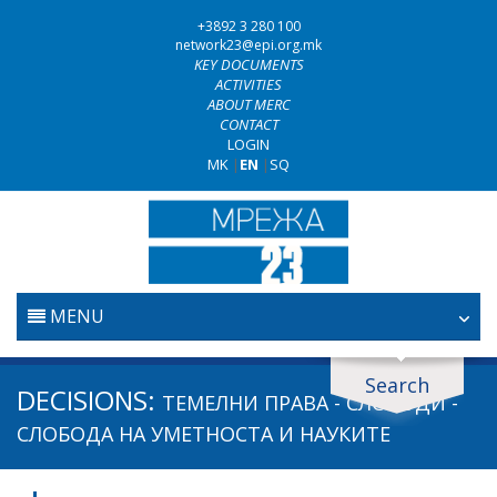
+3892 3 280 100
network23@epi.org.mk
KEY DOCUMENTS
ACTIVITIES
ABOUT MERC
CONTACT
LOGIN
MK
|
EN
|
SQ
MENU
HOME
Search
Search documents
DECISIONS:
ТЕМЕЛНИ ПРАВА - СЛОБОДИ -
JUDICIARY
Search
СЛОБОДА НА УМЕТНОСТА И НАУКИТЕ
ANTI-CORRUPTION POLICY
Area / subarea