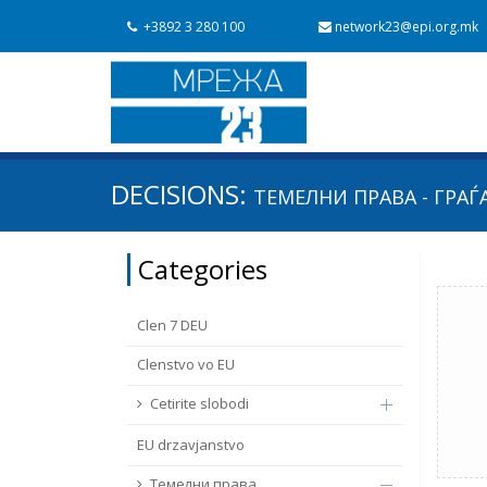
+3892 3 280 100
network23@epi.org.mk
Search documents
DECISIONS:
ТЕМЕЛНИ ПРАВА - ГРАЃ
Search
Area / subarea
Categories
From Chapter 23
Publish date
Clen 7 DEU
Clenstvo vo EU
Cetirite slobodi
EU drzavјanstvo
Темелни права