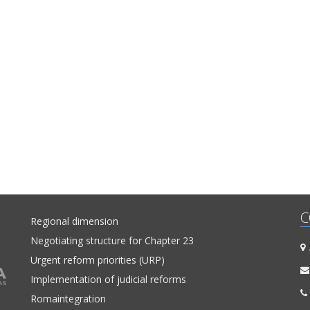
C
Regional dimension
Negotiating structure for Chapter 23
A
Urgent reform priorities (URP)
Implementation of judicial reforms
Romaintegration