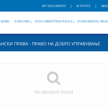
KEY DOCUMENTS
|
ACTIVITIES
|
ABO
HOME
JUDICIARY
ANTI-CORRUPTION POLICY
FUNDAMENTAL RIGH
АНСКИ ПРАВА - ПРАВО НА ДОБРО УПРАВУВАЊЕ
Source
Subsource
T
Language
Name, description or keyword
No decisions found