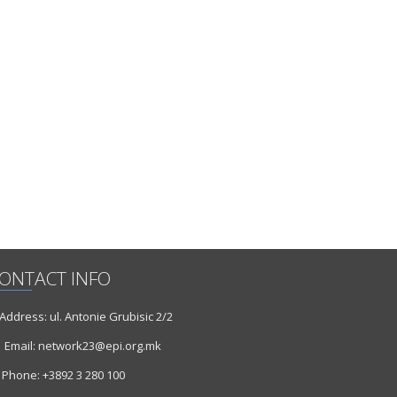
ONTACT INFO
ddress: ul. Antonie Grubisic 2/2
Email: network23@epi.org.mk
Phone: +3892 3 280 100