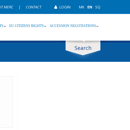
UT MERC
|
CONTACT
LOGIN
MK
|
EN
|
SQ
TS
EU CITIZENS RIGHTS
ACCESSION NEGOTIATIONS
Search
ype
Tag