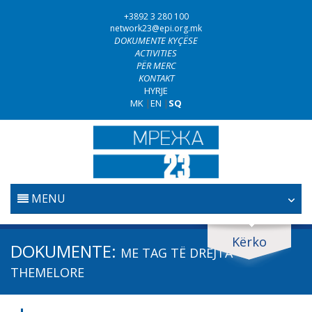
+3892 3 280 100
network23@epi.org.mk
DOKUMENTE KYÇËSE
ACTIVITIES
PËR MERC
KONTAKT
HYRJE
MK
|
EN
|
SQ
MENU
FILLESTARE
Kërko
Kërko dokumente
DOKUMENTE:
ME TAG
TË DREJTA
GJYQËSORI
Kërko
THEMELORE
LUFTA KUNDËR KORRUPSIONIT
Fushë / lëmi