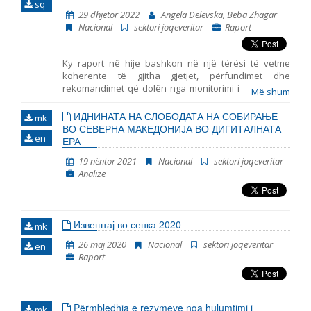
sq
29 dhjetor 2022
Angela Delevska, Beba Zhagar
Emër, përshkrim ose fjalen
Nacional
sektori joqeveritar
Raport
Ky raport në hije bashkon në një tërësi të vetme
koherente të gjitha gjetjet, përfundimet dhe
rekomandimet që dolën nga monitorimi i fushave të
Më shum
përfshira në Kapitullin 23 – Gjyqësori dhe të drejtat
themelore. Ky është raporti i shtatë i tillë i publikuar
ИДНИНАТА НА СЛОБОДАТА НА СОБИРАЊЕ
mk
nga Instituti për Politika Evropiane (EPI) – Shkup, duke
ВО СЕВЕРНА МАКЕДОНИЈА ВО ДИГИТАЛНАТА
en
marrë parasysh komentet dhe opinionet e
ЕРА
organizatave joqeveritare. Gjashtë periudhat e
19 nëntor 2021
Nacional
sektori joqeveritar
mëparshme mbulojnë periudhat në vijim: tetor 2014 –
Analizë
korrik 2015, korrik 2015 – prill 2016, maj 2016 – janar
2018, qershor 2018 – mars 2019, prill 2019 – mars 2020
dhe prill 2020 – shtator 2021.
Извештај во сенка 2020
mk
26 maj 2020
Nacional
sektori joqeveritar
en
Raport
Përmbledhja e rezymeve nga hulumtimi i
mk