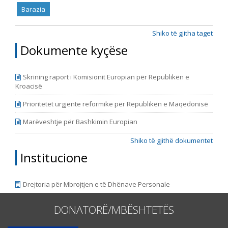
Barazia
Shiko të gjitha taget
Dokumente kyçëse
Skrining raport i Komisionit Europian për Republikën e
Kroacisë
Prioritetet urgjente reformike për Republikën e Maqedonisë
Marëveshtje për Bashkimin Europian
Shiko të gjithë dokumentet
Institucione
Drejtoria për Mbrojtjen e të Dhënave Personale
DONATORË/MBËSHTETËS