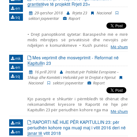
grantistëve të projektit Rrjeti 23+
en
29 qershor 2018
Rrjeta 23
Nacional
sq
sektori joqeveritar
Raport
• Drejt panoptikonit qytetar: Baraspeshë më e mirë
midis mbrojtjes së privatësisë dhe nevojës për
ndjekjen e komunikimeve • Kush punëson komuna
Më shum
apo partia? • Burimet e financimit, lartësia e mjeteve
të siguruara dhe ndikimi i tyre mbi pavarësinë e
Mes veprimit dhe mosveprimit - Reformat në
mk
pushtetit gjyqësor • A do të ketë “bilbilfryrës” në
Kapitullin 23
en
universitete? Mundësitë e Ligjit për mbrojtjen e
16 prill 2018
Instituti për Politikë Evropiane –
denoncuesve dhe parandalimin e korrupsionit në
sq
Shkup dhe Komiteti i Helsinkit për të Drejtat e Njeriut
arsimin e lartë në Republikën e Maqedonisë •
Nacional
sektori joqeveritar
Raport
Monitorimi i implementimit të standardeve
ndërkombëtare për gjykim të drejtë në Gjykatën
Themelore Shkup I dhe Shkup II • Ndihma juridike
Kjo pasqyrë e shkurtër i përmbledh të dhënat dhe
falas – sfidat dhe zgjidhjet • Aksesi dhe inkluziviteti i
rekomandimet kryesore të Raportit në hije për
gjykatave në Maqedoni • Analizë e Ligjit për
Kapitullin 23 për periudhën kohore nga maji 2016 deri
përcaktimin e llojit dhe matjen e lartësisë së dënimit •
Më shum
në janar të vitit 2018. I hartuar nga Instituti për Politikë
Analizë e zbatimit të Ligjit për përcaktimin e llojit dhe
Evropiane – Shkup dhe Komiteti i Helsinkit për të
RAPORTI NË HIJE PËR KAPITULLIN 23: për
matjen e lartësisë së dënimit
mk
Drejtat e Njeriut. Pasqyra përfshin tri periudha të
periudhën kohore nga muaji maj i vitit 2016 deri në
en
ndryshme: - periudha para zgjedhjeve të
janar të vitit 2018