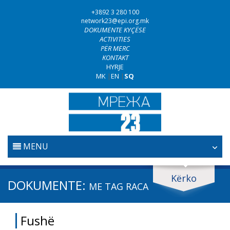
+3892 3 280 100
network23@epi.org.mk
DOKUMENTE KYÇËSE
ACTIVITIES
PËR MERC
KONTAKT
HYRJE
MK
|
EN
|
SQ
MENU
FILLESTARE
Kërko
Kërko dokumente
DOKUMENTE:
ME TAG
RACA
GJYQËSORI
Kërko
Fushë
LUFTA KUNDËR KORRUPSIONIT
Fushë / lëmi