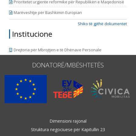
Prioritetet urgjente reformike për Republikën e Maqedonisë
Marëveshtje për Bashkimin Europian
Shiko të gjithë dokumentet
Institucione
Drejtoria për Mbrojtjen e të Dhënave Personale
DONATORË/MBËSHTETËS
Dimensioni rajonal
Struktura negociuese për Kapitullin 23