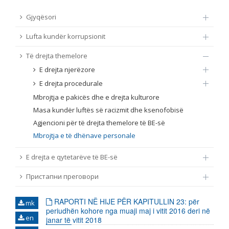
TË DREJTA THEMELORE
Gjyqësori
Burim
Lufta kundër korrupsionit
E DREJTA E QYTETARËVE TË BE-SË
Të drejta themelore
Nën burim
ПРИСТАПНИ ПРЕГОВОРИ
E drejta njerëzore
E drejta procedurale
Tip
Mbrojtja e pakicës dhe e drejta kulturore
Masa kundër luftës së racizmit dhe ksenofobisë
Tag
Agjencioni për të drejta themelore të BE-së
Mbrojtja e të dhënave personale
Nga rrjeti 23
E drejta e qytetarëve të BE-së
Пристапни преговори
Data e shpalljes
RAPORTI NË HIJE PËR KAPITULLIN 23: për
mk
periudhën kohore nga muaji maj i vitit 2016 deri në
Gjuhë
en
janar të vitit 2018