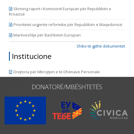
Periudha e përfshirjes së Raportit është vazhduar, në
Skrining raport i Komisionit Europian për Republikën e
mënyrë që korrespondoj me ciklin e ri të raporteve t
Kroacisë
Prioritetet urgjente reformike për Republikën e Maqedonisë
Marëveshtje për Bashkimin Europian
Shiko të gjithë dokumentet
Institucione
Drejtoria për Mbrojtjen e të Dhënave Personale
DONATORË/MBËSHTETËS