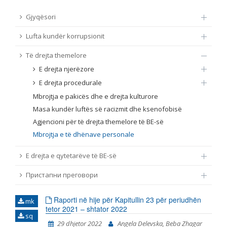
TË DREJTA THEMELORE
Gjyqësori
Burim
Lufta kundër korrupsionit
E DREJTA E QYTETARËVE TË BE-SË
Të drejta themelore
Nën burim
ПРИСТАПНИ ПРЕГОВОРИ
E drejta njerëzore
E drejta procedurale
Tip
Mbrojtja e pakicës dhe e drejta kulturore
Masa kundër luftës së racizmit dhe ksenofobisë
Tag
Agjencioni për të drejta themelore të BE-së
Mbrojtja e të dhënave personale
Nga rrjeti 23
E drejta e qytetarëve të BE-së
Пристапни преговори
Data e shpalljes
Raporti në hije për Kapitullin 23 për periudhën
mk
tetor 2021 – shtator 2022
Gjuhë
sq
29 dhjetor 2022
Angela Delevska, Beba Zhagar