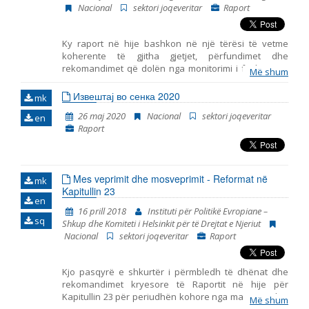
Nacional
sektori joqeveritar
Raport
Emër, përshkrim ose fjalen
Ky raport në hije bashkon në një tërësi të vetme
koherente të gjitha gjetjet, përfundimet dhe
rekomandimet që dolën nga monitorimi i fushave të
Më shum
përfshira në Kapitullin 23 – Gjyqësori dhe të drejtat
themelore. Ky është raporti i shtatë i tillë i publikuar
Извештај во сенка 2020
mk
nga Instituti për Politika Evropiane (EPI) – Shkup, duke
26 maj 2020
Nacional
sektori joqeveritar
en
marrë parasysh komentet dhe opinionet e
Raport
organizatave joqeveritare. Gjashtë periudhat e
mëparshme mbulojnë periudhat në vijim: tetor 2014 –
korrik 2015, korrik 2015 – prill 2016, maj 2016 – janar
2018, qershor 2018 – mars 2019, prill 2019 – mars 2020
Mes veprimit dhe mosveprimit - Reformat në
dhe prill 2020 – shtator 2021.
mk
Kapitullin 23
en
16 prill 2018
Instituti për Politikë Evropiane –
sq
Shkup dhe Komiteti i Helsinkit për të Drejtat e Njeriut
Nacional
sektori joqeveritar
Raport
Kjo pasqyrë e shkurtër i përmbledh të dhënat dhe
rekomandimet kryesore të Raportit në hije për
Kapitullin 23 për periudhën kohore nga maji 2016 deri
Më shum