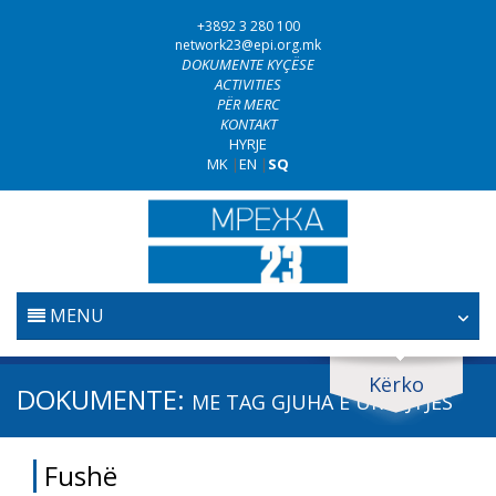
+3892 3 280 100
network23@epi.org.mk
DOKUMENTE KYÇËSE
ACTIVITIES
PËR MERC
KONTAKT
HYRJE
MK
|
EN
|
SQ
MENU
FILLESTARE
Kërko
Kërko dokumente
DOKUMENTE:
ME TAG
GJUHA E URREJTJES
GJYQËSORI
Kërko
Fushë
LUFTA KUNDËR KORRUPSIONIT
Fushë / lëmi