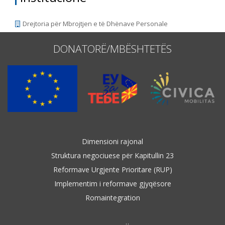
Drejtoria për Mbrojtjen e të Dhënave Personale
DONATORË/MBËSHTETËS
Dimensioni rajonal
Struktura negociuese për Kapitullin 23
Reformave Urgjente Prioritare (RUP)
Implementim i reformave gjyqësore
Romaintegration