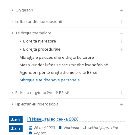
TË DREJTA THEMELORE
Gjyqësori
Burim
Lufta kundër korrupsionit
E DREJTA E QYTETARËVE TË BE-SË
Të drejta themelore
Nën burim
ПРИСТАПНИ ПРЕГОВОРИ
E drejta njerëzore
E drejta procedurale
Tip
Mbrojtja e pakicës dhe e drejta kulturore
Masa kundër luftës së racizmit dhe ksenofobisë
Tag
Agjencioni për të drejta themelore të BE-së
Mbrojtja e të dhënave personale
Nga rrjeti 23
E drejta e qytetarëve të BE-së
Пристапни преговори
Data e shpalljes
Извештај во сенка 2020
mk
Gjuhë
26 maj 2020
Nacional
sektori joqeveritar
en
Raport