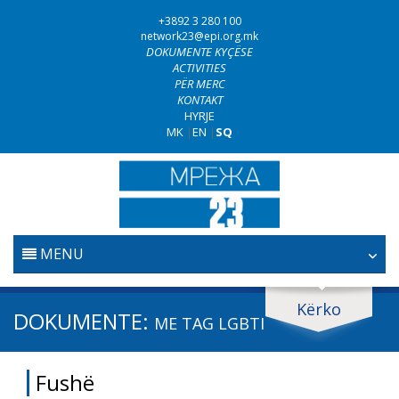
+3892 3 280 100
network23@epi.org.mk
DOKUMENTE KYÇËSE
ACTIVITIES
PËR MERC
KONTAKT
HYRJE
MK
|
EN
|
SQ
MENU
FILLESTARE
Kërko
Kërko dokumente
DOKUMENTE:
ME TAG
LGBTI
GJYQËSORI
Kërko
Fushë
LUFTA KUNDËR KORRUPSIONIT
Fushë / lëmi