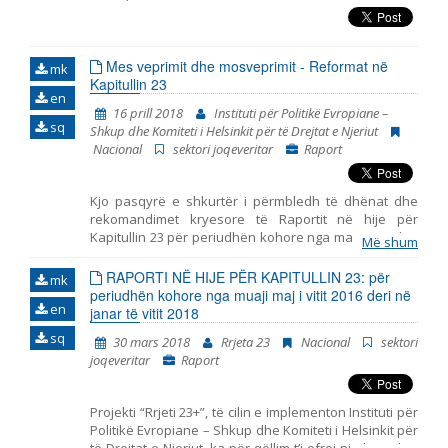
Emër, përshkrim ose fjalen
Mes veprimit dhe mosveprimit - Reformat në
mk
Kapitullin 23
en
16 prill 2018
Instituti për Politikë Evropiane –
sq
Shkup dhe Komiteti i Helsinkit për të Drejtat e Njeriut
Nacional
sektori joqeveritar
Raport
Kjo pasqyrë e shkurtër i përmbledh të dhënat dhe
rekomandimet kryesore të Raportit në hije për
Kapitullin 23 për periudhën kohore nga maji 2016 deri
Më shum
në janar të vitit 2018. I hartuar nga Instituti për Politikë
Evropiane – Shkup dhe Komiteti i Helsinkit për të
RAPORTI NË HIJE PËR KAPITULLIN 23: për
mk
Drejtat e Njeriut. Pasqyra përfshin tri periudha të
periudhën kohore nga muaji maj i vitit 2016 deri në
en
ndryshme: - periudha para zgjedhjeve të
janar të vitit 2018
parakohshme parlamentare më 11 dhjetor të vitit
sq
30 mars 2018
Rrjeta 23
Nacional
sektori
2016, - periudha e tranzicionit pas zgjedhjeve dhe
joqeveritar
Raport
para formimit të Qeverisë së re më datë 31 maj të vitit
2017, dhe - periudha nga zgjedhja e Qeverisë së re
deri në fund të muajit janar të vitit 2018. Raporti i
Projekti “Rrjeti 23+”, të cilin e implementon Instituti për
prezanton ngjarjet kryesore në periudhën e
Politikë Evropiane – Shkup dhe Komiteti i Helsinkit për
analizuar dhe jep rekomandime për politikat në