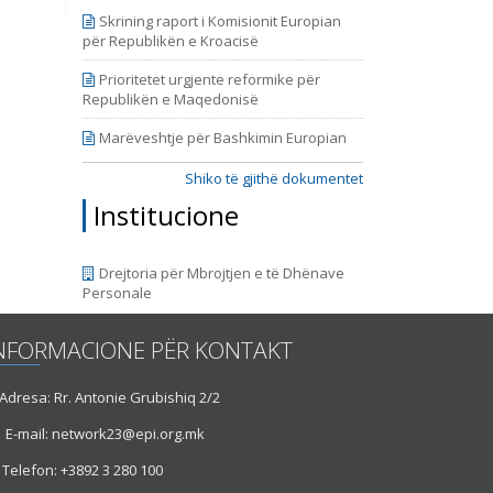
Skrining raport i Komisionit Europian
për Republikën e Kroacisë
Prioritetet urgjente reformike për
Republikën e Maqedonisë
Marëveshtje për Bashkimin Europian
Shiko të gjithë dokumentet
Institucione
Drejtoria për Mbrojtjen e të Dhënave
Personale
NFORMACIONE PËR KONTAKT
dresa: Rr. Antonie Grubishiq 2/2
E-mail: network23@epi.org.mk
Telefon: +3892 3 280 100