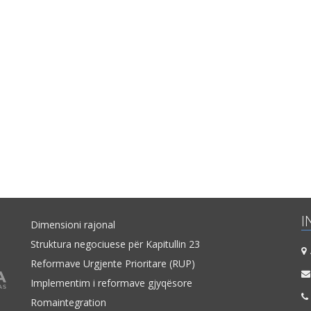
I
Dimensioni rajonal
Struktura negociuese për Kapitullin 23
A
Reformave Urgjente Prioritare (RUP)
Implementim i reformave gjyqësore
Romaintegration