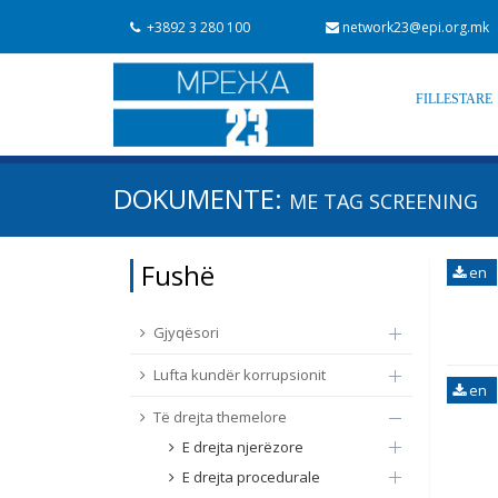
+3892 3 280 100
network23@epi.org.mk
FILLESTARE
Kërko dokumente
DOKUMENTE:
ME TAG
SCREENING
Kërko
Fushë / lëmi
Fushë
en
Nga rrjeti 23
Data e shpalljes
Gjyqësori
Lufta kundër korrupsionit
en
Të drejta themelore
E drejta njerëzore
E drejta procedurale