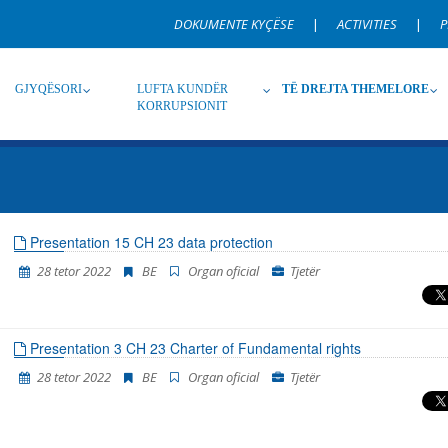
DOKUMENTE KYÇËSE
|
ACTIVITIES
|
P
GJYQËSORI
LUFTA KUNDËR
TË DREJTA THEMELORE
KORRUPSIONIT
Burim
Nën burim
Ti
Presentation 15 CH 23 data protection
28 tetor 2022
BE
Organ oficial
Tjetër
Gjuhë
Emër, përshkrim ose fjalen
Presentation 3 CH 23 Charter of Fundamental rights
28 tetor 2022
BE
Organ oficial
Tjetër