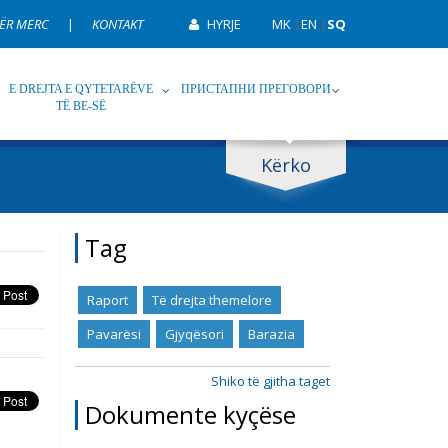
ËR MERC
|
KONTAKT
HYRJE
MK
|
EN
|
SQ
E DREJTA E QYTETARËVE
ПРИСТАПНИ ПРЕГОВОРИ
TË BE-SË
Kërko
p
Tag
Tag
Raport
Të drejta themelore
Pavarësi
Gjyqësori
Barazia
Shiko të gjitha taget
Dokumente kyçëse