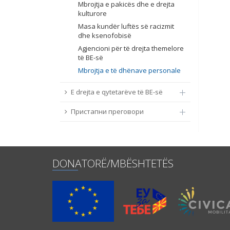
Mbrojtja e pakicës dhe e drejta
kulturore
Masa kundër luftës së racizmit
dhe ksenofobisë
Agjencioni për të drejta themelore
të BE-së
Mbrojtja e të dhënave personale
E drejta e qytetarëve të BE-së
Пристапни преговори
DONATORË/MBËSHTETËS