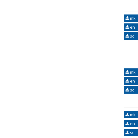
mk
en
sq
mk
en
sq
mk
en
sq