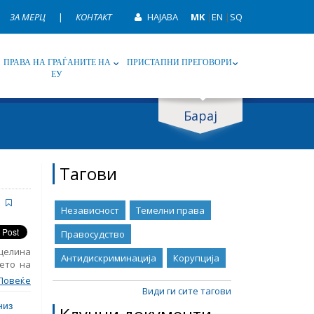
ЗА МЕРЦ
|
КОНТАКТ
НАЈАВА
MK
|
EN
|
SQ
ПРАВА НА ГРАЃАНИТЕ НА
ПРИСТАПНИ ПРЕГОВОРИ
ЕУ
Барај
ип
Таг
Тагови
Независност
Темелни права
Правосудство
 целина
Антидискриминација
Корупција
ето на
 права.
Повеќе
ропска
Види ги сите тагови
њата на
низ