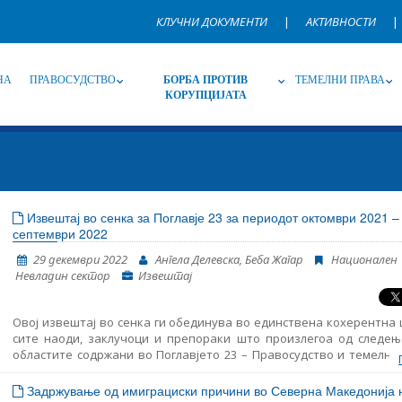
КЛУЧНИ ДОКУМЕНТИ
|
АКТИВНОСТИ
|
НА
ПРАВОСУДСТВО
БОРБА ПРОТИВ
ТЕМЕЛНИ ПРАВА
КОРУПЦИЈАТА
Извор
Под-извор
Т
Извештај во сенка за Поглавје 23 за периодот октомври 2021 –
септември 2022
Јазик
Име, опис или клучен збор
29 декември 2022
Ангела Делевска, Беба Жагар
Национален
Невладин сектор
Извештај
Овој извештај во сенка ги обединува во единствена кохерентна
сите наоди, заклучоци и препораки што произлегоа од следењ
областите содржани во Поглавјето 23 – Правосудство и темелни
Ова е седми ваков извештај што го објaвува Институтот за ев
политика (ЕПИ) – Скопје, земајќи ги предвид коментарите и мисле
Задржување од имиграциски причини во Северна Македонија 