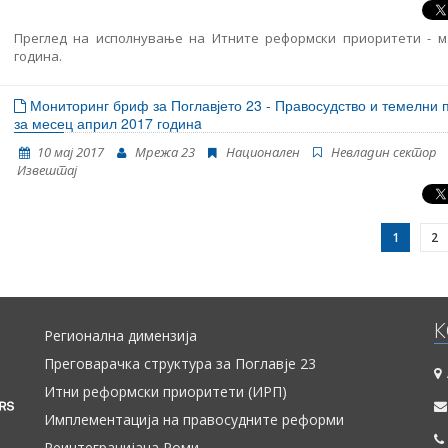
Преглед на исполнување на Итните реформски приоритети - ма
година.
Мониторинг бриф за Поглавјето 23 - Правосудство и темелни 
за месец април 2017 годинa
10 мај 2017
Мрежа 23
Национален
Невладин сектор
Извештај
1
2
К
Регионална димензија
Преговарачка структура за Поглавје 23
Итни реформски приоритети (ИРП)
Имплементација на правосудните реформи
Реинтеграцијана Роми