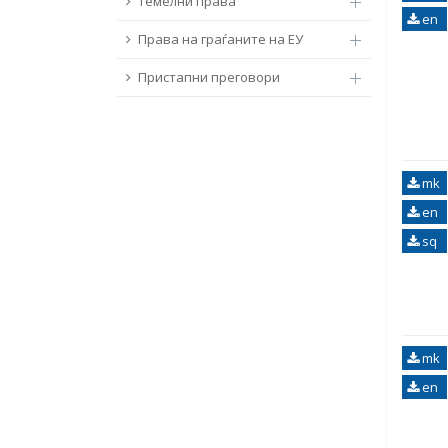
Темелни права
en
Права на граѓаните на ЕУ
Пристапни преговори
mk
en
sq
mk
en