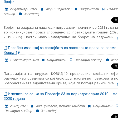
невладините организации.
бројки
29 декември 2021
Игор Стојчевски
Национален
Невла
сектор
Извештај
Бројот на задржани лица од имиграциски причини во 2021 година 
во континуиран пораст споредено со претходните години (2020
2019 - 225). Постои мало намалување на бројот на задржани д
имиграциски причини во 2021 година, споредено со истиот пер
2020 година. Просечното време на задржување на дете во ПТЦ 
Посебен извештај за состојбата со човековите права во време 
изнесува 29 денови, а најдолгото 50 денови. Во најголем број на
Kовид-19
беше назначен старател на задржаните деца без придружба. М
13 октомври 2020
Национален
Невладин сектор
Изв
понекогаш имаше доцнење околу навременото назначув
старателот.
Пандемијата на вирусот КОВИД-19 предизвика глобални ефе
размери неспоредливи со кој било друг настан во човековата ис
Брзорастечката здравствена криза, која ги погоди речиси сите
во светот, предизвикува несогледливи економски и соц
последици, од кои човештвото допрва ќе се опоравува. Со ог
Извештај во сенка за Поглавје 23 за периодот април 2019 – ма
сериозноста и неизвесниот тек на настаните, голем број влади, м
2020 година
и нашата, сметаа дека е неминовно прогласување вонредна со
26 мај 2020
Ива Цоневска, Исмаил Камбери
Национален
заради целисходно справување со опасноста и штетите од 
Невладин сектор
Извештај
коронавирус. А бидејќи во време на вонредна состојба Владата 
презема активности надвор од рамките на она што би било доз