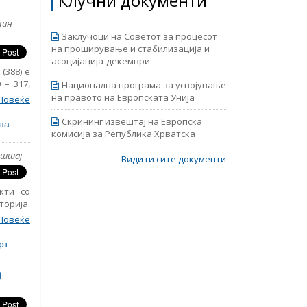
Клучни документи
дин
Заклучоци на Советот за процесот
на проширување и стабилизација и
асоцијација-декември
(388) е
 – 317,
Национална програма за усвојување
еца од
на правото на Европската Унија
Повеќе
иод во
Винојуг
Скрининг извештај на Европска
на
 случаи
комисија за Република Хрватска
еѓутоа
ештај
ање на
Види ги сите документи
кти со
торија.
 држави
Повеќе
ијални
лед на
рт
еѓу кои
стојба
новиот
може да
волено