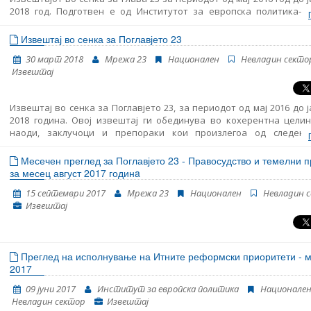
Република Северна Македонија, што ќе биде објавен кон крајот
2018 год. Подготвен е од Институтот за европска политика-Ск
2019 година. Овој извештај ја следи структурата на Поглавје
Хелсиншкиот комитет за човекови права. Прегледот вклучу
согласно извештајот на Европската комисија.
различни периоди: - период пред предвремените парламе
Извештај во сенка за Поглавјето 23
избори на 11 декември 2016 година, - транзицискиот период по и
30 март 2018
Мрежа 23
Национален
Невладин секто
и пред формирањето на новата Влада на 31 мај 2017 година и - пе
Извештај
изборот на новата Влада до крајот на јануари 2018 година. Извешт
презентира клучните случувања во анализираниот период 
препораки за политиките во секоја од областите од Поглавје 
Извештај во сенка за Поглавјето 23, за периодот од мај 2016 до 
детална анализа на сите области, ве молиме погледнете го Изв
2018 година. Овој извештај ги обединува во кохерентна целин
во сенка.
наоди, заклучоци и препораки кои произлегоа од следењ
областите структурирани во Поглавјето 23: правосудство, борба
корупција и темелни права. Ова е трет Извештај во сенка обј
Месечен преглед за Поглавјето 23 - Правосудство и темелни 
страна на Мрежа 23 и истиот му претходи на новиот Извеш
за месец август 2017 годинa
напредокот на Република Македонија кој се очекува да биде обј
15 септември 2017
Мрежа 23
Национален
Невладин 
страна на Европската комисија во средината на април. Извешт
Извештај
подготвен во рамките на проектот „Мрежа 23+“, финанси
Европската Унија.
Преглед на исполнување на Итните реформски приоритети - м
2017
09 јуни 2017
Институт за европска политика
Национале
Невладин сектор
Извештај