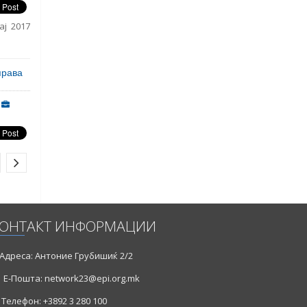
ј 2017
права
ОНТАКТ ИНФОРМАЦИИ
Адреса: Антоние Грубишиќ 2/2
Е-Пошта: network23@epi.org.mk
Телефон: +3892 3 280 100