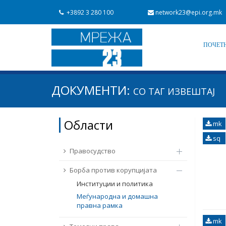
+3892 3 280 100
network23@epi.org.mk
ПОЧЕТ
Барај документи
ДОКУМЕНТИ:
СО ТАГ
ИЗВЕШТАЈ
Барај
Област / подрачје
Области
mk
Од Мрежа 23
Датум на објавување
sq
Правосудство
Борба против корупцијата
Институции и политика
Меѓународна и домашна
правна рамка
mk