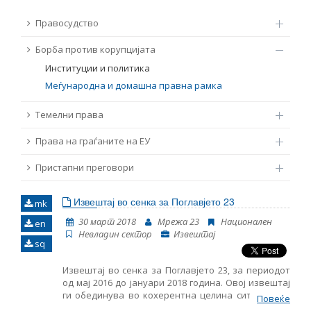
ТЕМЕЛНИ ПРАВА
Правосудство
Извор
Борба против корупцијата
ПРАВА НА ГРАЃАНИТЕ НА ЕУ
Институции и политика
Под-извор
Меѓународна и домашна правна рамка
ПРИСТАПНИ ПРЕГОВОРИ
Темелни права
Тип
Права на граѓаните на ЕУ
Таг
Пристапни преговори
Извештај во сенка за Поглавјето 23
mk
Од Мрежа 23
30 март 2018
Мрежа 23
Национален
en
Невладин сектор
Извештај
sq
Датум на објавување
Извештај во сенка за Поглавјето 23, за периодот
од мај 2016 до јануари 2018 година. Овој извештај
Јазик
ги обединува во кохерентна целина сите наоди,
Повеќе
заклучоци и препораки кои произлегоа од