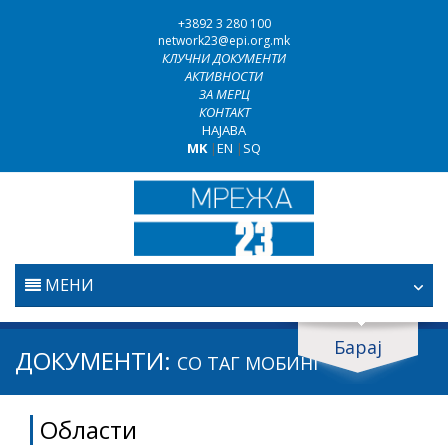
+3892 3 280 100
network23@epi.org.mk
КЛУЧНИ ДОКУМЕНТИ
АКТИВНОСТИ
ЗА МЕРЦ
КОНТАКТ
НАЈАВА
MK
|
EN
|
SQ
МЕНИ
ПОЧЕТНА
Барај
Барај документи
ДОКУМЕНТИ:
СО ТАГ
МОБИНГ
ПРАВОСУДСТВО
Барај
Области
БОРБА ПРОТИВ КОРУПЦИЈАТА
Област / подрачје