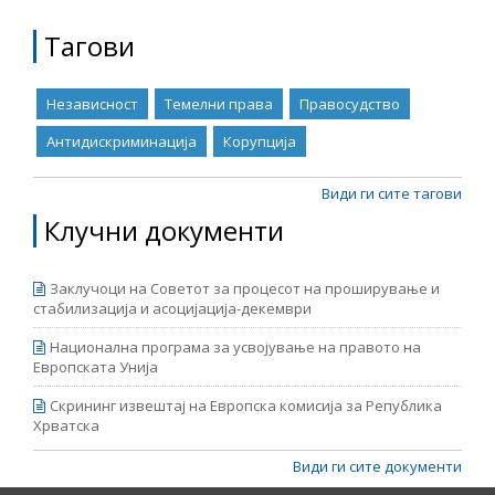
следењето на областите структурирани во
Име, опис или клучен збор
Поглавјето 23: правосудство, борба против
Тагови
корупција и темелни права. Ова е трет Извештај
во сенка објавен од страна на Мрежа 23 и истиот
му претходи на новиот Извештај за напредокот
Независност
Темелни права
Правосудство
на Република Македонија кој се очекува да биде
објавен од страна на Европската комисија во
Антидискриминација
Корупција
средината на април. Извештајот е подготвен во
рамките на проектот „Мрежа 23+“, финансиран од
Европската Унија.
Види ги сите тагови
Клучни документи
Заклучоци на Советот за процесот на проширување и
стабилизација и асоцијација-декември
Национална програма за усвојување на правото на
Европската Унија
Скрининг извештај на Европска комисија за Република
Хрватска
Види ги сите документи