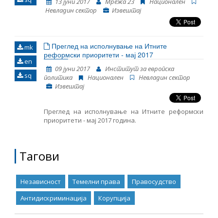
13 јуни 2017
Мрежа 23
Национален
Невладин сектор
Извештај
Преглед на исполнување на Итните
mk
реформски приоритети - мај 2017
en
09 јуни 2017
Институт за европска
sq
политика
Национален
Невладин сектор
Извештај
Преглед на исполнување на Итните реформски
приоритети - мај 2017 година.
Тагови
Независност
Темелни права
Правосудство
Антидискриминација
Корупција