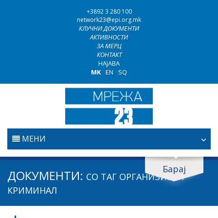
+3892 3 280 100
network23@epi.org.mk
КЛУЧНИ ДОКУМЕНТИ
АКТИВНОСТИ
ЗА МЕРЦ
КОНТАКТ
НАЈАВА
MK
|
EN
|
SQ
МЕНИ
ПОЧЕТНА
Барај
Барај документи
ДОКУМЕНТИ:
СО ТАГ
ОРГАНИЗИРАН
ПРАВОСУДСТВО
Барај
КРИМИНАЛ
БОРБА ПРОТИВ КОРУПЦИЈАТА
Област / подрачје