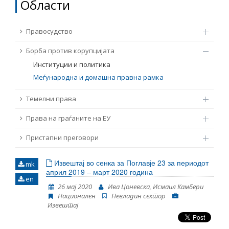
Области
ТЕМЕЛНИ ПРАВА
Извор
Правосудство
ПРАВА НА ГРАЃАНИТЕ НА ЕУ
Борба против корупцијата
Под-извор
ПРИСТАПНИ ПРЕГОВОРИ
Институции и политика
Меѓународна и домашна правна рамка
Тип
Темелни права
Права на граѓаните на ЕУ
Таг
Пристапни преговори
Од Мрежа 23
Извештај во сенка за Поглавје 23 за периодот
mk
април 2019 – март 2020 година
en
Датум на објавување
26 мај 2020
Ива Цоневска, Исмаил Камбери
Национален
Невладин сектор
Извештај
Јазик