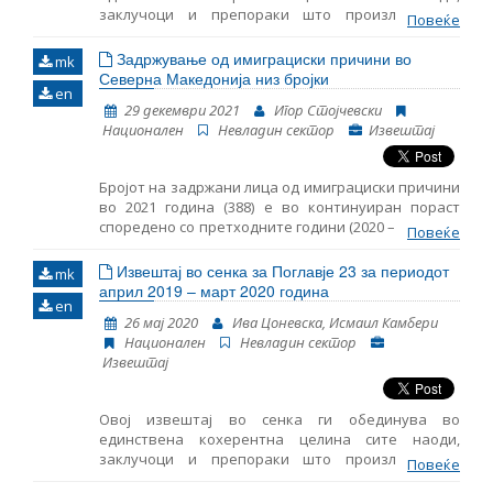
заклучоци и препораки што произлегоа од
Повеќе
Име, опис или клучен збор
следењето на областите содржани во Поглавјето
23 – Правосудство и темелни права. Ова е седми
Задржување од имиграциски причини во
mk
ваков извештај што го објaвува Институтот за
Северна Македонија низ бројки
en
европска политика (ЕПИ) – Скопје, земајќи ги
29 декември 2021
Игор Стојчевски
предвид коментарите и мислењата на
Национален
Невладин сектор
Извештај
невладините организации.
Бројот на задржани лица од имиграциски причини
во 2021 година (388) е во континуиран пораст
споредено со претходните години (2020 – 317, 2019
Повеќе
- 225). Постои мало намалување на бројот на
задржани деца од имиграциски причини во 2021
Извештај во сенка за Поглавје 23 за периодот
mk
година, споредено со истиот период во 2020
април 2019 – март 2020 година
en
година. Просечното време на задржување на
26 мај 2020
Ива Цоневска, Исмаил Камбери
дете во ПТЦ Винојуг изнесува 29 денови, а
Национален
Невладин сектор
најдолгото 50 денови. Во најголем број на случаи
Извештај
беше назначен старател на задржаните деца без
придружба. Меѓутоа понекогаш имаше доцнење
околу навременото назначување на старателот.
Овој извештај во сенка ги обединува во
единствена кохерентна целина сите наоди,
заклучоци и препораки што произлегоа од
Повеќе
следењето на областите содржани во Поглавјето