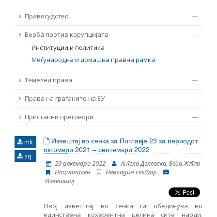
ТЕМЕЛНИ ПРАВА
Правосудство
Извор
Борба против корупцијата
ПРАВА НА ГРАЃАНИТЕ НА ЕУ
Институции и политика
Под-извор
Меѓународна и домашна правна рамка
ПРИСТАПНИ ПРЕГОВОРИ
Темелни права
Тип
Права на граѓаните на ЕУ
Таг
Пристапни преговори
Извештај во сенка за Поглавје 23 за периодот
mk
Од Мрежа 23
октомври 2021 – септември 2022
sq
29 декември 2022
Ангела Делевска, Беба Жагар
Национален
Невладин сектор
Датум на објавување
Извештај
Јазик
Овој извештај во сенка ги обединува во
единствена кохерентна целина сите наоди,