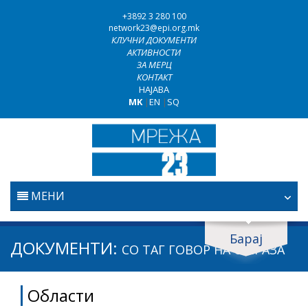
+3892 3 280 100
network23@epi.org.mk
КЛУЧНИ ДОКУМЕНТИ
АКТИВНОСТИ
ЗА МЕРЦ
КОНТАКТ
НАЈАВА
MK
|
EN
|
SQ
МЕНИ
ПОЧЕТНА
Барај
Барај документи
ДОКУМЕНТИ:
СО ТАГ
ГОВОР НА ОМРАЗА
ПРАВОСУДСТВО
Барај
Области
БОРБА ПРОТИВ КОРУПЦИЈАТА
Област / подрачје