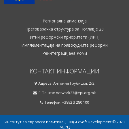
Регионална димензија
Преговарачка структура за Поглавје 23
Итни реформски приоритети (ИРП)
Имплементација на правосудните реформи
Реинтеграцијана Роми
КОНТАКТ ИНФОРМАЦИИ
Адреса: Антоние Грубишиќ 2/2
Е-Пошта: network23@epi.org.mk
Телефон: +3892 3 280 100
Институт за европска политика (ЕПИ) и xSoft Development © 2023
МЕРЦ