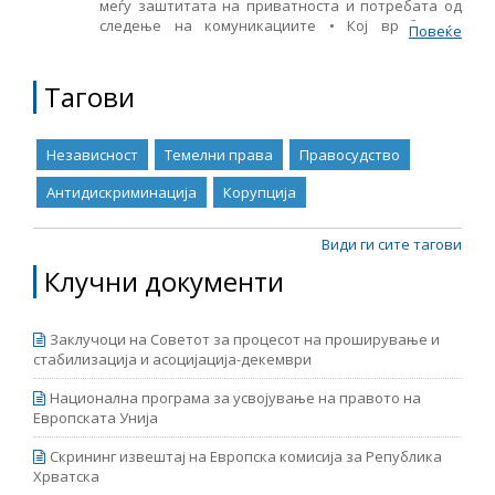
меѓу заштитата на приватноста и потребата од
следење на комуникациите • Кој вработува,
Повеќе
Име, опис или клучен збор
општината или партијата? • Изворите на
финансирање, висината на обезбедените
средства и нивното влијание врз независноста на
Тагови
судската власт • Ќе има ли „свиркачи“ на
универзитетите? Можностите на законот за
заштита на укажувачите и спречувањето на
Независност
Темелни права
Правосудство
корупцијата во високото образование во
Република Македонија • Мониторинг на
Антидискриминација
Корупција
имплементацијата на меѓународни стандарди за
правично судење во Основен суд Скопје I и Скопје
II • Бесплатна правна помош – предизвици и
Види ги сите тагови
решенија • Пристапноста и инклузивноста на
Клучни документи
судовите во Македонија • Анализа на Законот за
одредување на видот и висината на казната •
Анализа на примената на Законот за одредување
Заклучоци на Советот за процесот на проширување и
на видот и одмерување на висината на казната
стабилизација и асоцијација-декември
Национална програма за усвојување на правото на
Европската Унија
Скрининг извештај на Европска комисија за Република
Хрватска