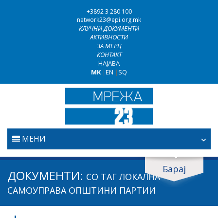
+3892 3 280 100
network23@epi.org.mk
КЛУЧНИ ДОКУМЕНТИ
АКТИВНОСТИ
ЗА МЕРЦ
КОНТАКТ
НАЈАВА
MK
|
EN
|
SQ
МЕНИ
ПОЧЕТНА
Барај
Барај документи
ДОКУМЕНТИ:
СО ТАГ
ЛОКАЛНА
ПРАВОСУДСТВО
Барај
САМОУПРАВА ОПШТИНИ ПАРТИИ
БОРБА ПРОТИВ КОРУПЦИЈАТА
Област / подрачје