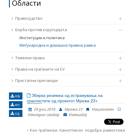
Области
ТЕМЕЛНИ ПРАВА
Извор
Правосудство
ПРАВА НА ГРАЃАНИТЕ НА ЕУ
Борба против корупцијата
Под-извор
ПРИСТАПНИ ПРЕГОВОРИ
Институции и политика
Меѓународна и домашна правна рамка
Тип
Темелни права
Права на граѓаните на ЕУ
Таг
Пристапни преговори
Од Мрежа 23
Збирка резимеа од истражувања на
mk
грантистите од проектот Мрежа 23+
en
Датум на објавување
29 јуни 2018
Мрежа 23
Национален
sq
Невладин сектор
Извештај
Јазик
• Кон граѓански паноптикон: подобра рамнотежа