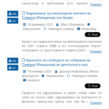
заклучоци и препораки што произлегоа од
Повеќе
Име, опис или клучен збор
следењето на областите содржани во Поглавјето
23 – Правосудство и темелни права. Ова е седми
Задржување од имиграциски причини во
mk
ваков извештај што го објaвува Институтот за
Северна Македонија низ бројки
en
европска политика (ЕПИ) – Скопје, земајќи ги
29 декември 2021
Игор Стојчевски
предвид коментарите и мислењата на
Национален
Невладин сектор
Извештај
невладините организации.
Бројот на задржани лица од имиграциски причини
во 2021 година (388) е во континуиран пораст
споредено со претходните години (2020 – 317, 2019
Повеќе
- 225). Постои мало намалување на бројот на
задржани деца од имиграциски причини во 2021
Иднината на слободата на собирање во
mk
година, споредено со истиот период во 2020
Северна Македонија во дигиталната ера
en
година. Просечното време на задржување на
19 ноември 2021
Душица Нофитоска, Весна
дете во ПТЦ Винојуг изнесува 29 денови, а
Дишлијоска
Национален
Невладин сектор
најдолгото 50 денови. Во најголем број на случаи
Анализа
беше назначен старател на задржаните деца без
придружба. Меѓутоа понекогаш имаше доцнење
околу навременото назначување на старателот.
Правото на здружување и јавен собир само по
себе не значи само здружување на граѓаните со
физичко присуство преку кое тие би изразиле
Повеќе
незадоволство од одредена владина одлука која