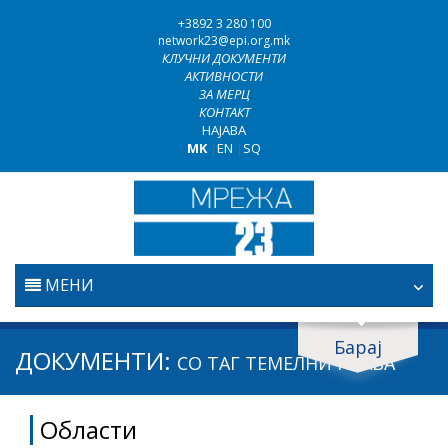
+3892 3 280 100
network23@epi.org.mk
КЛУЧНИ ДОКУМЕНТИ
АКТИВНОСТИ
ЗА МЕРЦ
КОНТАКТ
НАЈАВА
MK
|
EN
|
SQ
МЕНИ
ПОЧЕТНА
Барај
Барај документи
ДОКУМЕНТИ:
СО ТАГ
ТЕМЕЛНИ ПРАВА
ПРАВОСУДСТВО
Барај
Области
БОРБА ПРОТИВ КОРУПЦИЈАТА
Област / подрачје