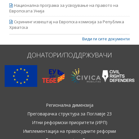
Национална програма за усвојување на правото на
Европската Унија
Скрининг извештај на Европска комисија за Република
Хрватска
Види ги сите документи
ДОНАТОРИ/ПОДДРЖУВАЧИ
Регионална димензија
Преговарачка структура за Поглавје 23
Итни реформски приоритети (ИРП)
Имплементација на правосудните реформи