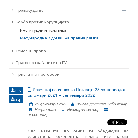
ТЕМЕЛНИ ПРАВА
Правосудство
Извор
Борба против корупцијата
ПРАВА НА ГРАЃАНИТЕ НА ЕУ
Институции и политика
Под-извор
Меѓународна и домашна правна рамка
ПРИСТАПНИ ПРЕГОВОРИ
Темелни права
Тип
Права на граѓаните на ЕУ
Таг
Пристапни преговори
Извештај во сенка за Поглавје 23 за периодот
mk
Од Мрежа 23
октомври 2021 – септември 2022
sq
29 декември 2022
Ангела Делевска, Беба Жагар
Национален
Невладин сектор
Датум на објавување
Извештај
Јазик
Овој извештај во сенка ги обединува во
единствена кохерентна целина сите наоди,